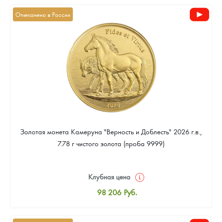
Новости
Монеты и жетоны ЗМД
Клуб ЗМД
Подбор монет
Иностранные
Памятные монеты России и СССР
Отчеканено в России
Котировки
Георгий Победоносец
Гарантии
Информация
Аналитика и события
Монеты стран мира после 1950г
Монеты Царской России
Контакты
Золотой червонец Сеятель
Выкуп монет
Распродажа монет и жетонов
Cтатьи
Курс золота и серебра
Итоги 2025 года. Прогноз курсов золота, серебра, платины на
2026 год
О нас
Золотые слитки
Вопрос - ответ
Георгий Победоносец - динамика цен
Лом выкуп
Выкуп серебряных монет
Аксессуары
Памятка для работы с монетами из драгметаллов
Скупка слитков
Наши преимущества
Гарри Поттер
Условия возврата
Письмо директору
Золотая монета Камеруна "Верность и Доблесть" 2026 г.в.,
Год Лошади
Монеты
Пресс-служба
7.78 г чистого золота (проба 9999)
Флот: ледоколы и корабли
Политика конфиденциальности
Клубная цена
Жетоны "Необыкновенные обитатели глубин"
Политика использования Cookies
98 206
Руб.
Стандартная цена
Ювелирные изделия
Положение по обработке и защите персональных данных
98 654
Руб.